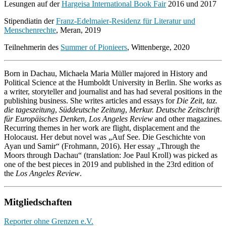
Lesungen auf der
Hargeisa International Book Fair
2016 und 2017
Stipendiatin der
Franz-Edelmaier-Residenz für Literatur und
Menschenrechte
, Meran, 2019
Teilnehmerin des
Summer of Pionieers
, Wittenberge, 2020
Born in Dachau, Michaela Maria Müller majored in History and
Political Science at the Humboldt University in Berlin. She works as
a writer, storyteller and journalist and has had several positions in the
publishing business. She writes articles and essays for
Die Zeit
,
taz.
die tageszeitung
,
Süddeutsche Zeitung
,
Merkur. Deutsche Zeitschrift
für Europäisches Denken
,
Los Angeles Review
and other magazines.
Recurring themes in her work are flight, displacement and the
Holocaust. Her debut novel was „Auf See. Die Geschichte von
Ayan und Samir“ (Frohmann, 2016). Her essay „Through the
Moors through Dachau“ (translation: Joe Paul Kroll) was picked as
one of the best pieces in 2019 and published in the 23rd edition of
the
Los Angeles Review
.
Mitgliedschaften
Reporter ohne Grenzen e.V.