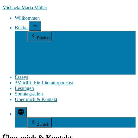
Zum
Michaela Maria Müller
Inhalt
Willkommen
springen
Bücher
Bücher
Zonen der Zeit
Klinsmann. Ein Briefroman
Auf See
Vor Lampedusa
Mitterndorf
Kochen mit Zukunft
Essays
3M trifft. Ein Literaturpodcast
Lesungen
Sonntagssalon
Über mich & Kontakt
Zurück
Über mich & Kontakt