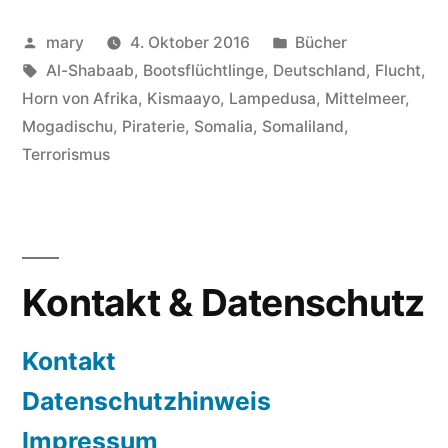
Veröffentlicht
Veröffentlicht
mary
4. Oktober 2016
Bücher
von
Schlagwörter:
in
Al-Shabaab
,
Bootsflüchtlinge
,
Deutschland
,
Flucht
,
Horn von Afrika
,
Kismaayo
,
Lampedusa
,
Mittelmeer
,
Mogadischu
,
Piraterie
,
Somalia
,
Somaliland
,
Terrorismus
Kontakt & Datenschutz
Kontakt
Datenschutzhinweis
Impressum