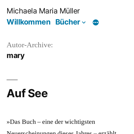
Zum
Michaela Maria Müller
Inhalt
Willkommen
Bücher
springen
Autor-Archive:
mary
Auf See
»Das Buch – eine der wichtigsten
Neuerscheinungen dieses Jahres – erzählt