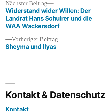
Nächster
Nächster Beitrag
Beitrag:
Widerstand wider Willen: Der
Beitragsnavigation
Landrat Hans Schuirer und die
WAA Wackersdorf
Vorheriger
Vorheriger Beitrag
Beitrag:
Sheyma und Ilyas
Kontakt & Datenschutz
Kontakt