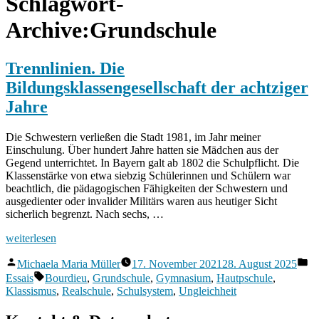
Schlagwort-
Archive:
Grundschule
Trennlinien. Die
Bildungsklassengesellschaft der achtziger
Jahre
Die Schwestern verließen die Stadt 1981, im Jahr meiner
Einschulung. Über hundert Jahre hatten sie Mädchen aus der
Gegend unterrichtet. In Bayern galt ab 1802 die Schulpflicht. Die
Klassenstärke von etwa siebzig Schülerinnen und Schülern war
beachtlich, die pädagogischen Fähigkeiten der Schwestern und
ausgedienter oder invalider Militärs waren aus heutiger Sicht
sicherlich begrenzt. Nach sechs, …
„Trennlinien.
weiterlesen
Die
Veröffentlicht
Ve
Bildungsklassengesellschaft
Michaela Maria Müller
17. November 2021
28. August 2025
von
in
der
Schlagwörter:
Essais
Bourdieu
,
Grundschule
,
Gymnasium
,
Hautpschule
,
achtziger
Klassismus
,
Realschule
,
Schulsystem
,
Ungleichheit
Jahre“