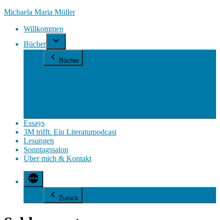
Zum
Michaela Maria Müller
Inhalt
Willkommen
springen
Bücher
Bücher
Zonen der Zeit
Klinsmann. Ein Briefroman
Auf See
Vor Lampedusa
Mitterndorf
Kochen mit Zukunft
Essays
3M trifft. Ein Literaturpodcast
Lesungen
Sonntagssalon
Über mich & Kontakt
Zurück