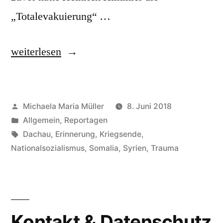
„Totalevakuierung“ …
„70.
weiterlesen
Jahrestag
der
Veröffentlicht
Michaela Maria Müller
8. Juni 2018
Befreiung
von
Veröffentlicht
Allgemein
,
Reportagen
des
in
Schlagwörter:
Dachau
,
Erinnerung
,
Kriegsende
,
Konzentrationslagers
Nationalsozialismus
,
Somalia
,
Syrien
,
Trauma
Dachau“
Kontakt & Datenschutz