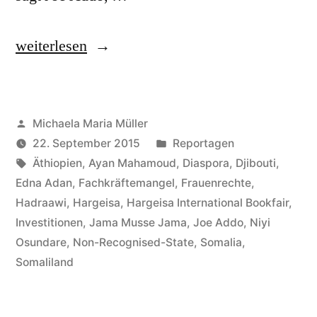
„Ein
weiterlesen
Leuchtturm
für
Veröffentlicht
Michaela Maria Müller
Afrika?
von
Veröffentlicht
22. September 2015
Reportagen
Somalilands
Schlagwörter:
in
Äthiopien
,
Ayan Mahamoud
,
Diaspora
,
Djibouti
,
stille
Edna Adan
,
Fachkräftemangel
,
Frauenrechte
,
Hadraawi
,
Hargeisa
,
Hargeisa International Bookfair
,
Erfolgsgeschichte“
Investitionen
,
Jama Musse Jama
,
Joe Addo
,
Niyi
Osundare
,
Non-Recognised-State
,
Somalia
,
Somaliland