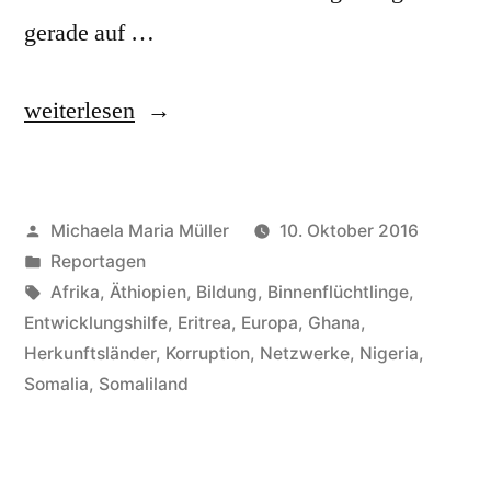
gerade auf …
„Zum
weiterlesen
Sondergipfel
in
Veröffentlicht
Michaela Maria Müller
10. Oktober 2016
Malta.
von
Veröffentlicht
Reportagen
Die
in
Schlagwörter:
Afrika
,
Äthiopien
,
Bildung
,
Binnenflüchtlinge
,
Währung
Entwicklungshilfe
,
Eritrea
,
Europa
,
Ghana
,
Herkunftsländer
,
Korruption
,
Netzwerke
,
Nigeria
,
muss
Somalia
,
Somaliland
Bildung
heißen“