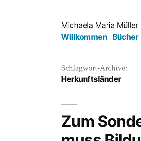
Zum
Inhalt
Michaela Maria Müller
springen
Willkommen
Bücher
Schlagwort-Archive:
Herkunftsländer
Zum Sonder
muss Bild