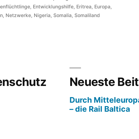
in
enflüchtlinge
,
Entwicklungshilfe
,
Eritrea
,
Europa
,
on
,
Netzwerke
,
Nigeria
,
Somalia
,
Somaliland
enschutz
Neueste Bei
Durch Mitteleurop
– die Rail Baltica