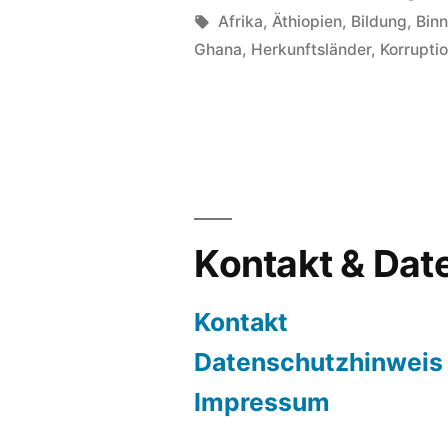
Malta.
von
Schlagwörter:
Afrika
,
Äthiopien
,
Bildung
,
Binn
Ghana
,
Herkunftsländer
,
Korrupti
Die
Währung
muss
Bildung
heißen“
Kontakt & Dat
Kontakt
Datenschutzhinweis
Impressum