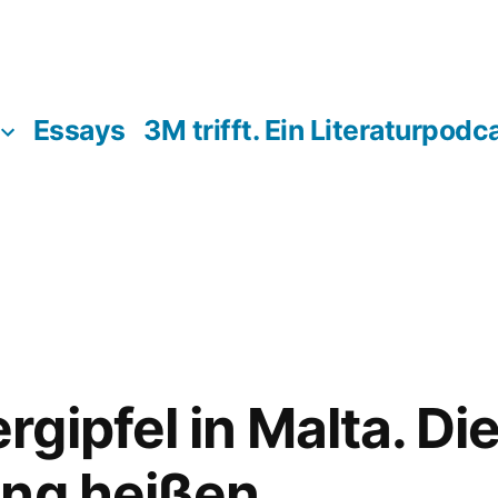
Essays
3M trifft. Ein Literaturpodc
gipfel in Malta. D
ung heißen